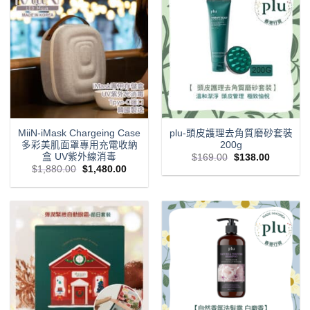
MiiN-iMask Chargeing Case
plu-頭皮護理去角質磨砂套裝
多彩美肌面罩專用充電收納
200g
盒 UV紫外線消毒
Original
Current
$
169.00
$
138.00
price
price
Original
Current
$
1,880.00
$
1,480.00
was:
is:
price
price
$169.00.
$138.00.
was:
is:
$1,880.00.
$1,480.00.