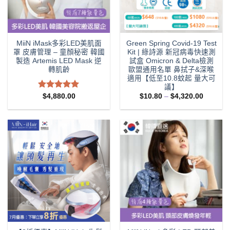
MiiN iMask多彩LED美肌面
Green Spring Covid-19 Test
罩 皮膚管理 – 童顏秘密 韓國
Kit | 綠詩源 新冠病毒快速測
製造 Artemis LED Mask 逆
試盒 Omicron & Delta檢測
轉肌齡
歐盟通用名單 鼻拭子&深喉
適用【低至10.8蚊起 量大可
議】
評分
5.00
Price
$
4,880.00
$
10.80
–
$
4,320.00
range:
滿分 5
$10.80
through
$4,320.