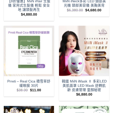
【8折優惠】MiiN iHair 生髮
MiiN iNeck多彩 LED 頸部美
儀 家用式生髮儀 輕鬆 安全
光機 頸部美容儀 美胸美背
地 讓頭髮再生
Original
Curren
$
6,380.00
$
4,680.00
price
price
$
4,880.00
was:
is:
$6,380.00.
$4,680
Prreti – Real Cica 積雪草舒
韓國 MiiN iMask Ⅱ 多彩LED
緩眼膜 30片
美肌面罩 LED Mask 逆轉肌
齡 皮膚管理 童顏秘密
Original
Current
$
38.00
$
11.00
price
price
$
6,880.00
was:
is:
$38.00.
$11.00.