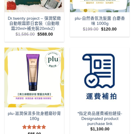
Dr.twenty project – 彈潤緊緻
plu-自然香氛洗髮露 白麝香
自動眼霜節日套裝（自動眼
味 1000g
霜20ml+補充裝20mlx2）
Original
Current
$
199.00
$
120.00
price
price
Original
Current
$
1,586.00
$
588.00
was:
is:
price
price
$199.00.
$120.00.
was:
is:
$1,586.00.
$588.00.
plu-滋潤保濕多效身體磨砂膏
*指定商品運費補拍鏈接-
180g
Designated product
purchase link
$
1,100.00