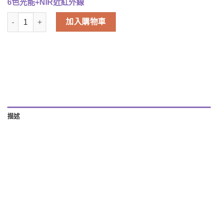
6色光能+NIR近紅外線
韓國 MiiN iMask Ⅱ 多彩LED美肌面罩 LED Mask 逆轉肌齡 皮膚管
加入購物車
描述