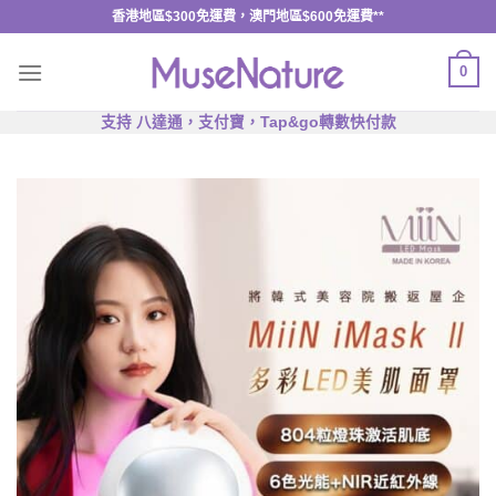
Skip
香港地區$300免運費，澳門地區$600免運費**
to
content
0
支持 八達通，支付寶，Tap&go轉數快付款