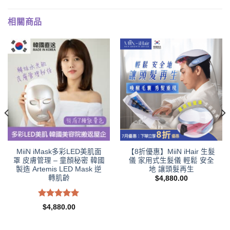
相關商品
MiiN iMask多彩LED美肌面
【8折優惠】MiiN iHair 生髮
罩 皮膚管理 – 童顏秘密 韓國
儀 家用式生髮儀 輕鬆 安全
製造 Artemis LED Mask 逆
地 讓頭髮再生
轉肌齡
nt
$
4,880.00
0.00.
評分
5.00
$
4,880.00
滿分 5