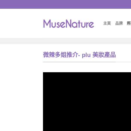
Skip
to
content
主頁
品牌
所
微辣多姐推介- plu 美妝產品