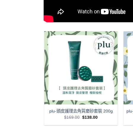
y護手霜 75ml (Copy)
plu-頭皮護理去角質磨砂套裝 200g
pl
Original
Current
Original
Current
0
$
45.00
$
169.00
$
138.00
price
price
price
price
was:
is:
was:
is:
$65.00.
$45.00.
$169.00.
$138.00.