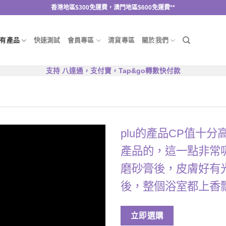
香港地區$300免運費，澳門地區$600免運費**
有產品
快速測試
會員專區
清貨專區
關於我們
支持 八達通，支付寶，Tap&go轉數快付款
plu的產品CP值十
產品的，這一點非常吸
磨砂膏後，皮膚好有
後，整個浴室都上香
立即選購