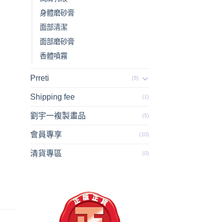
身體磨砂膏
面部清潔
面部磨砂膏
香體噴霧
Prreti
(8)
Shipping fee
(1)
劉宇一複製畫品
(5)
會員專享
(10)
清貨專區
(0)