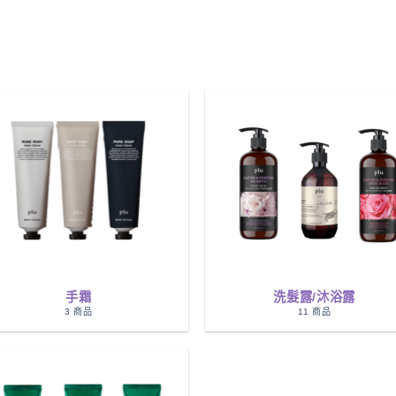
$228.00.
$126.
手霜
洗髮露/沐浴露
3 商品
11 商品