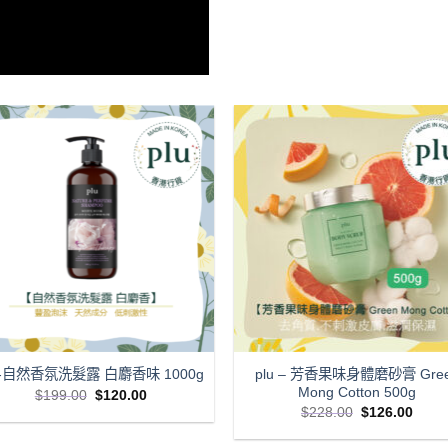
plu – 芳香果味身體磨砂膏 Gre
u-自然香氛洗髮露 白麝香味 1000g
Mong Cotton 500g
Original
Current
$
199.00
$
120.00
price
price
Original
Curre
$
228.00
$
126.00
was:
is:
price
price
$199.00.
$120.00.
was:
is: