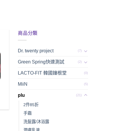
00.
商品分類
Dr. twenty project
(7)
Green Spring快速測試
(2)
LACTO-FIT 韓國鐘根堂
(0)
MiiN
(5)
plu
(21)
2件85折
手霜
洗髮露/沐浴露
潤膚乳液