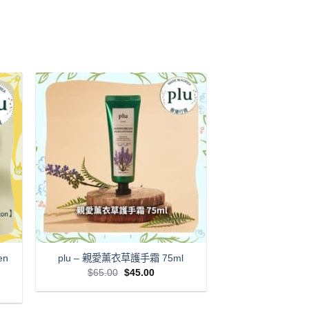
en
plu – 親愛薰衣草護手霜 75ml
Original
Current
$
65.00
$
45.00
price
price
nt
was:
is:
$65.00.
$45.00.