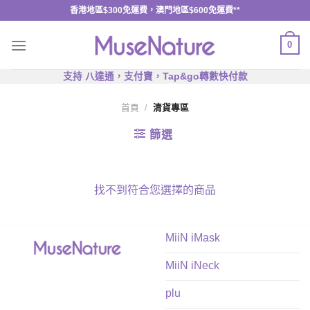
Skip
香港地區$300免運費，澳門地區$600免運費**
to
content
0
支持 八達通，支付寶，Tap&go轉數快付款
首頁
/
清貨專區
篩選
找不到符合您選擇的商品
MiiN iMask
MiiN iNeck
plu