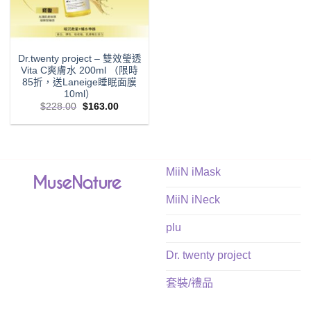
Dr.twenty project – 雙效瑩透
Vita C爽膚水 200ml （限時
85折，送Laneige睡眠面膜
10ml）
Original
Current
$
228.00
$
163.00
price
price
was:
is:
$228.00.
$163.00.
MiiN iMask
MiiN iNeck
plu
Dr. twenty project
套裝/禮品