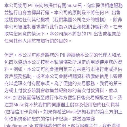
本公司使用 PII 來向您提供有關muse訊、向您提供相應服務
並進行自身宣傳與行銷。本公司的原則是不將任何 PII 出售
或透露給任何其他機構（我們集團公司之外的機構），除非
本公司被強制要求進行此行為以防止和檢測詐騙行為。在未
取得您同意的情況下，本公司絕不將您的 PII 出售或租賃給
任何其他人用於市場行銷的目的。
但是，本公司可能會將您的 PII 透露給本公司的代理人和承
包商以協助本公司按照本私隱條款所規定的用途使用您的資
料。例如，本公司可能會選用第三方來進行市場行銷或提供
客戶服務協助，或者本公司會將相關資料透露給信用卡營運
商以處理支付有關事項。為了便捷的交易服務，我們的第三
方網上付款系統將會收集並紀錄您的首次付款資料，並以
SSL加密裝置傳送至銀行作為方便您日後交易轉賬之用。請
注意Muse從不於我們的伺服器上儲存及使用您的任何資料
(包括信用卡資料)。如果你希望Muse通知我們的第三方網上
付款系統移除您的的信用卡紀錄，請透過電郵
info@muse.hk 或聯絡我們的網上客戶服務主任，我們將通