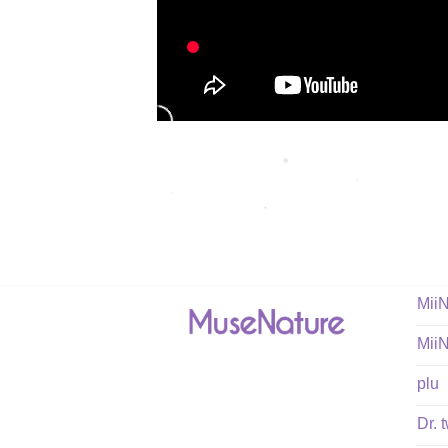
Mii
Mii
plu
Dr. 