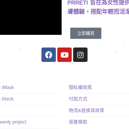
PRRETI 旨在為女性
膚體驗，搭配年輕而活
立即購買
N iMask
隱私權政策
N iNeck
付款方式
物流&退換貨政策
twenty project
保養條款