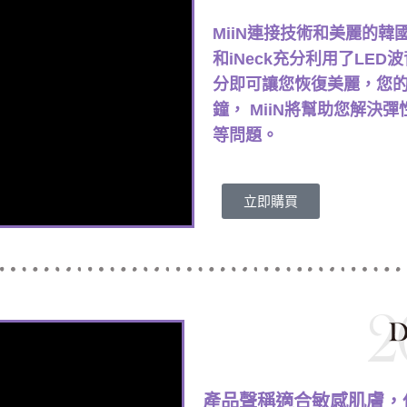
MiiN連接技術和美麗的韓
和iNeck充分利用了LE
分即可讓您恢復美麗，您的肌膚
鐘， MiiN將幫助您解決
等問題。 -----M
立即購買
產品聲稱適合敏感肌膚，