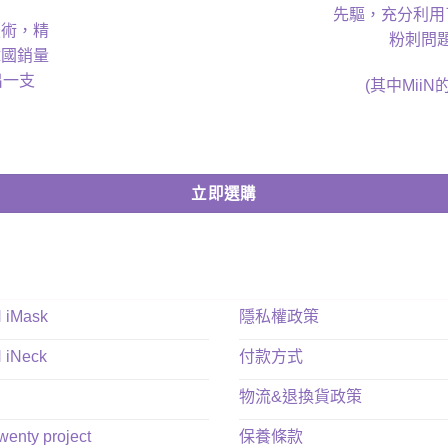
先驅，充分利用
技術，精
粉刺問
韓國銷量
出⼀⽀
(
其中
MiiN
立即選購
N iMask
隱私權政策
N iNeck
付款方式
物流&退換貨政策
twenty project
保養條款