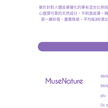
基於針對⼈體⽪膚優化的專有混合比例
⼼選擇可靠的天然成分，不刺激⽪膚。
第⼀磨砂膏，屢獲殊榮，平均每
3
秒賣
Mii
Mii
plu
Dr. 