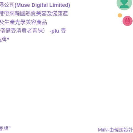
限公司
(Muse Digital Limited)
港帶來韓國熱賣美容及健康產
及生產光學美容產品
儀備受消費者青睞）
-plu
受
品牌
”
品牌
”
MiiN-由韓國