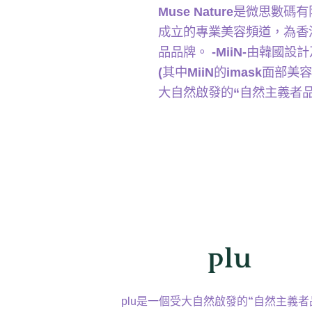
Muse Nature
是微思數碼有
成立的專業美容頻道，為香
品品牌。
-MiiN-
由韓國設計
(
其中
MiiN
的
imask
面部美容
⼤⾃然啟發的
“
⾃然主義者
plu是⼀個受⼤⾃然啟發的
“
⾃然主義者