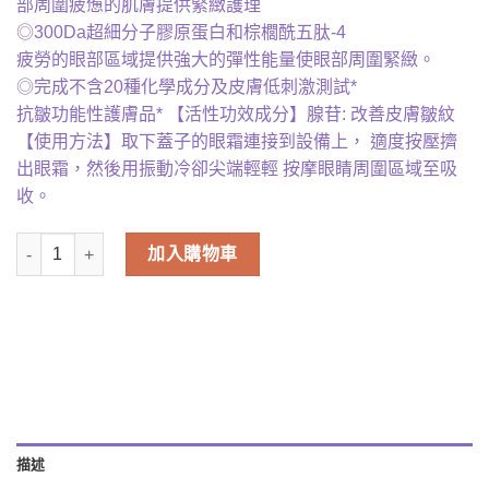
部周圍疲憊的肌膚提供緊緻護理
◎300Da超細分子膠原蛋白和棕櫚酰五肽-4
疲勞的眼部區域提供強大的彈性能量使眼部周圍緊緻。
◎完成不含20種化學成分及皮膚低刺激測試*
抗皺功能性護膚品* 【活性功效成分】腺苷: 改善皮膚皺紋
【使用方法】取下蓋子的眼霜連接到設備上， 適度按壓擠
出眼霜，然後用振動冷卻尖端輕輕 按摩眼睛周圍區域至吸
收。
Dr.twenty project - 彈潤緊緻自動眼霜節日套裝（自動眼霜20ml+補
加入購物車
描述