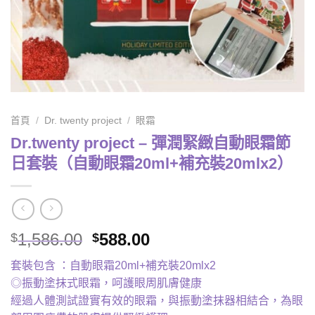
首頁
/
Dr. twenty project
/
眼霜
Dr.twenty project – 彈潤緊緻自動眼霜節
日套裝（自動眼霜20ml+補充裝20mlx2）
Original
Current
1,586.00
588.00
$
$
price
price
套裝包含 ：自動眼霜20ml+補充裝20mlx2
was:
is:
◎振動塗抹式眼霜，呵護眼周肌膚健康
$1,586.00.
$588.00.
經過人體測試證實有效的眼霜，與振動塗抹器相結合，為眼