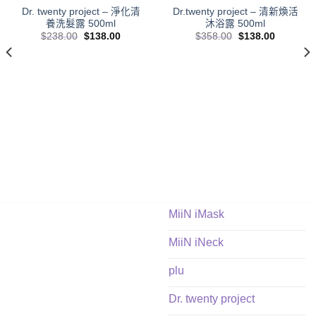
Dr. twenty project – 淨化清
Dr.twenty project – 清新煥活
養洗髮露 500ml
沐浴露 500ml
Original
Current
Original
Current
$
238.00
$
138.00
$
358.00
$
138.00
price
price
price
price
was:
is:
was:
is:
$238.00.
$138.00.
$358.00.
$138.00.
.
MiiN iMask
MiiN iNeck
plu
Dr. twenty project