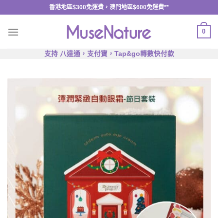
Skip
香港地區$300免運費，澳門地區$600免運費**
to
content
0
支持 八達通，支付寶，Tap&go轉數快付款