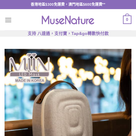
香港地區$300免運費，澳門地區$600免運費**
0
支持 八達通，支付寶，Tap&go轉數快付款