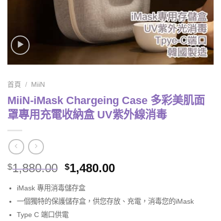
首頁
/
MiiN
MiiN-iMask Chargeing Case 多彩美肌面
罩專用充電收納盒 UV紫外線消毒
1,880.00
1,480.00
$
$
iMask 專用消毒儲存盒
一個獨特的保護儲存盒，供您存放、充電，消毒您的iMask
Type C 端口供電