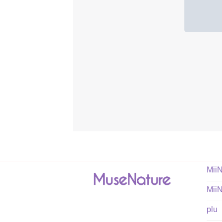
Mii
Mii
plu