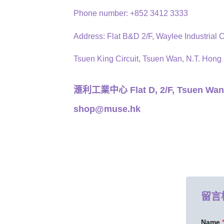
Phone number: +852 3412 3333
Address: Flat B&D 2/F, Waylee Industrial C
Tsuen King Circuit, Tsuen Wan, N.T. Hong
滙利工業中心 Flat D, 2/F, Tsuen Wan
shop@muse.hk
留言
Name