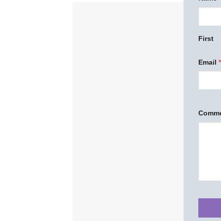
First
Email
*
Comme
Su