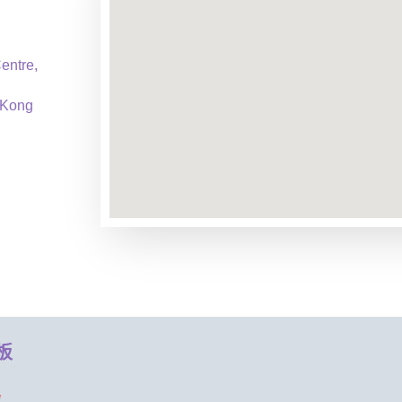
entre,
 Kong
板
*