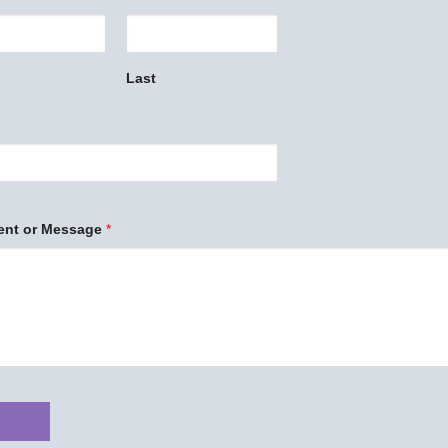
Last
nt or Message
*
bmit