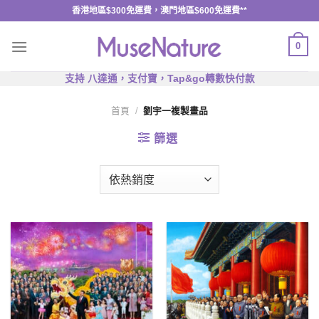
Skip
香港地區$300免運費，澳門地區$600免運費**
to
content
0
支持 八達通，支付寶，Tap&go轉數快付款
首頁
/
劉宇一複製畫品
篩選