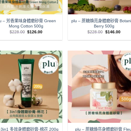
lu – 芳香果味身體磨砂膏 Green
plu – 蔗糖煥亮身體磨砂膏 Botani
Mong Cotton 500g
Berry 500g
Original
Current
Original
Curre
$
228.00
$
126.00
$
228.00
$
146.00
price
price
price
price
was:
is:
was:
is:
$228.00.
$126.00.
$228.00.
$146.
plu – 蔗糖煥亮身體磨砂膏 Fleu
u-3in1 多效身體磨砂膏-棉花 200g