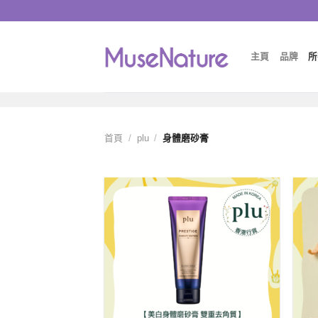
Skip
to
content
主頁
品牌
所
首頁
/
plu
/
身體磨砂膏