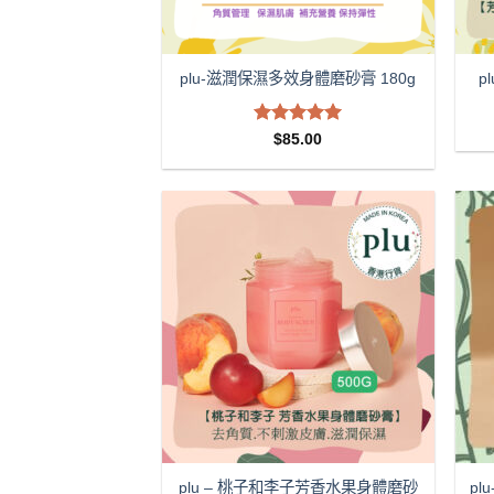
p
plu-滋潤保濕多效身體磨砂膏 180g
評分
5.00
$
85.00
滿分 5
plu – 桃子和李子芳香水果身體磨砂
pl