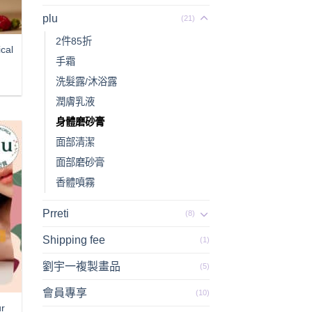
plu
(21)
2件85折
cal
手霜
nt
洗髮露/沐浴露
潤膚乳液
00.
身體磨砂膏
面部清潔
面部磨砂膏
香體噴霧
Prreti
(8)
Shipping fee
(1)
劉宇一複製畫品
(5)
會員專享
(10)
r