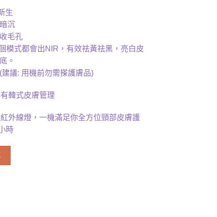
新生
色暗沉
痘收毛孔
 每個模式都會出NIR，有效祛黃祛黑，亮白皮
底。
建議: 用機前勿需搽護膚品)
享有韓式皮膚管理
IR近紅外線燈，一機滿足你全方位頸部皮膚護
0小時
車