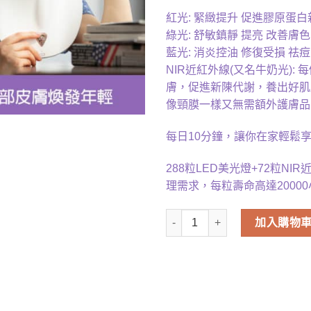
紅光: 緊緻提升 促進膠原蛋白
綠光: 舒敏鎮靜 提亮 改善膚
藍光: 消炎控油 修復受損 祛
NIR近紅外線(又名牛奶光):
膚，促進新陳代謝，養出好肌
像頸膜一樣又無需額外護膚品(
每日10分鐘，讓你在家輕鬆
288粒LED美光燈+72粒N
理需求，每粒壽命高達2000
加入購物