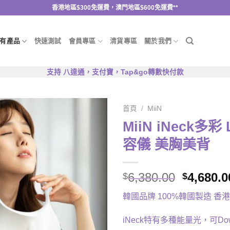
香港地區$300免運費，澳門地區$600免運費**
有產品
快速測試
會員專區
清貨專區
關於我們
支持 八達通，支付寶，Tap&go轉數快付款
首頁
/
MiiN
MiiN iNeck多
容儀 美胸美背
6,380.00
4,680.0
$
$
韓國品牌 100%​韓國製造 香
iNeck特有多種能量光，可Dow