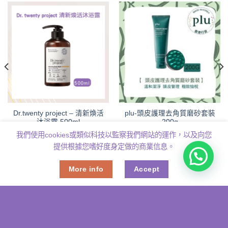
Dr.twenty project – 清新煥活
plu-頭皮護理去角質磨砂套裝
沐浴露 500ml
200g
Original
Current
Original
Current
$
358.00
$
138.00
$
169.00
$
138.00
我們使用cookies或類似科技以監察我們網站的運作，以及向您
price
price
price
price
was:
is:
was:
is:
提供根據您嗜好度身定做的商業信息。
$358.00.
$138.00.
$169.00.
$138.00.
.
More info
Accept
MiiN iMask
MiiN iNeck
plu