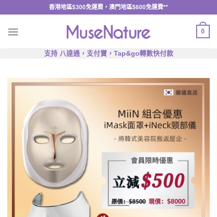
Skip
香港地區$300免運費，澳門地區$600免運費**
to
content
0
支持 八達通，支付寶，Tap&go轉數快付款