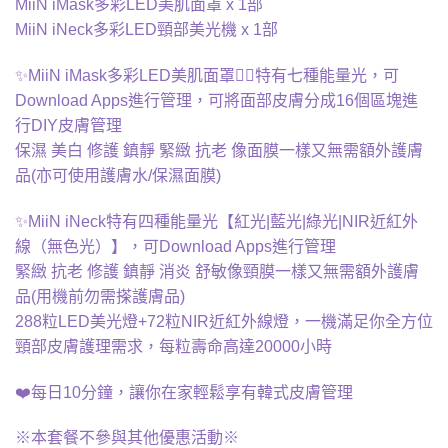
MiiN iMask多彩LED美肌面罩 x 1部
MiiN iNeck多彩LED頸部美光機 x 1部
✨MiiN iMask多彩LED美肌面罩👉🏻特有七種能量光，可
Download Apps進行管理，可將面部皮膚分成16個區塊進
行DIY皮膚管理
保濕 美白 修護 鎮靜 緊緻 抗老 像面膜一樣又無需額外護膚
品(亦可使用護膚水/保濕面膜)
✨MiiN iNeck特有四種能量光【紅光|藍光|綠光|NIR近紅外
線（無色光）】，可Download Apps進行管理
緊緻 抗老 修護 鎮靜 消炎 舒敏像頸膜一樣又無需額外護膚
品(用機前勿需搽護膚品)
288粒LED美光燈+72粒NIR近紅外線燈，一機滿足你全方位
頸部皮膚護理需求，每粒壽命高達20000小時
❤️每日10分鐘，讓你在家輕鬆享有韓式皮膚管理
※本套餐不參與其他優惠活動※