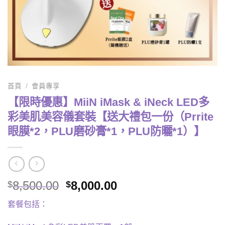
首頁
/
會員專享
【限時優惠】MiiN iMask & iNeck LED多
彩美肌美容儀套裝【送大禮包一份（Prrite
眼膜*2，PLU磨砂膏*1，PLU防曬*1）】
Original
Current
8,500.00
8,000.00
$
$
price
price
套餐包括：
was:
is:
$8,500.00.
$8,000.00.