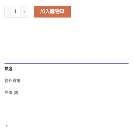
$38.00.
$11.00.
Prreti - Real WATER 水潤眼膜30 片 數量
加入購物車
描述
額外資訊
評價 (0)