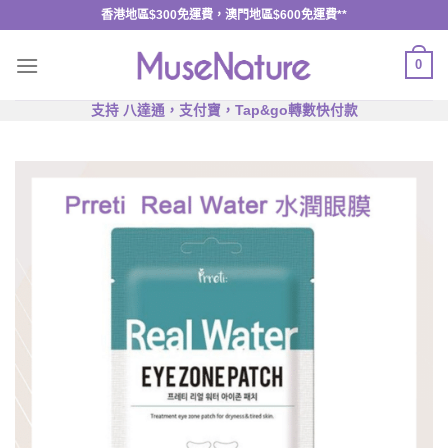
Skip
香港地區$300免運費，澳門地區$600免運費**
to
content
0
支持 八達通，支付寶，Tap&go轉數快付款