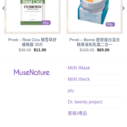
Prreti – Real Cica 積雪草舒
Prreti – Biome 膠原蛋白混合
緩眼膜 30片
精華液和乳霜二合一
Original
Current
Original
Current
$
38.00
$
11.00
$
158.00
$
65.00
price
price
price
price
was:
is:
was:
is:
$38.00.
$11.00.
$158.00.
$65.00.
MiiN iMask
MiiN iNeck
plu
Dr. twenty project
套裝/禮品