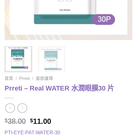
首頁
/
Prreti
/
面部護理
Prreti – Real WATER 水潤眼膜30 片
Original
Current
38.00
11.00
$
$
price
price
PTI-EYE-PAT-WATER-30
was:
is: