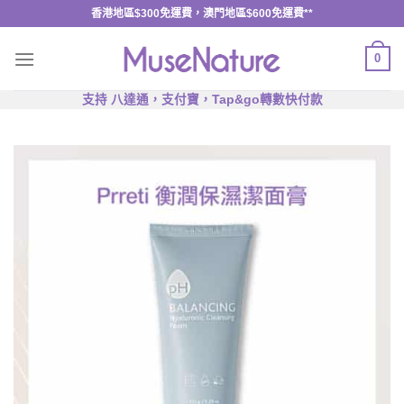
Skip
香港地區$300免運費，澳門地區$600免運費**
to
content
0
支持 八達通，支付寶，Tap&go轉數快付款