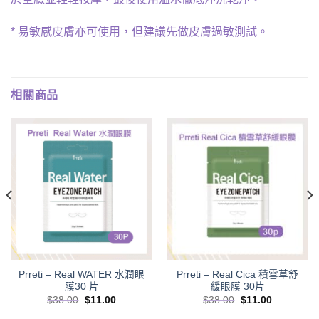
* 易敏感皮膚亦可使用，但建議先做皮膚過敏測試。
相關商品
Prreti – Real WATER 水潤眼
Prreti – Real Cica 積雪草舒
膜30 片
緩眼膜 30片
Original
Current
Original
Current
$
38.00
$
11.00
$
38.00
$
11.00
price
price
price
price
was:
is:
was:
is: