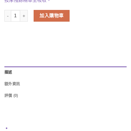
按摩殘餘精華至吸收。
Prreti - Real Vita 維他命煥亮眼膜 30片 數量
加入購物車
描述
額外資訊
評價 (0)