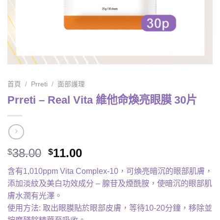
首頁
/
Prreti
/
面部護理
Prreti – Real Vita 維他命煥亮眼膜 30片
Original
Current
38.00
11.00
$
$
price
price
含有1,010ppm Vita Complex-10，可煥亮暗沉的眼部肌膚，
was:
is:
添加淡紋及美白功效成分 – 腺苷及煙酰胺，使暗沉的眼部肌
$38.00.
$11.00.
膚水潤有光澤。
使用方法: 取出眼膜貼於眼部皮膚，等待10-20分鐘，移除並