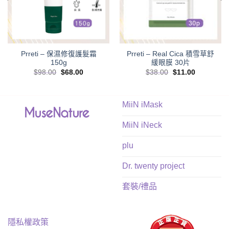
Prreti – 保濕修復護髮霜
Prreti – Real Cica 積雪草舒
150g
緩眼膜 30片
Original
Current
Original
Current
$
98.00
$
68.00
$
38.00
$
11.00
price
price
price
price
was:
is:
was:
is:
$98.00.
$68.00.
$38.00.
$11.00.
MiiN iMask
MiiN iNeck
plu
Dr. twenty project
套裝/禮品
隱私權政策