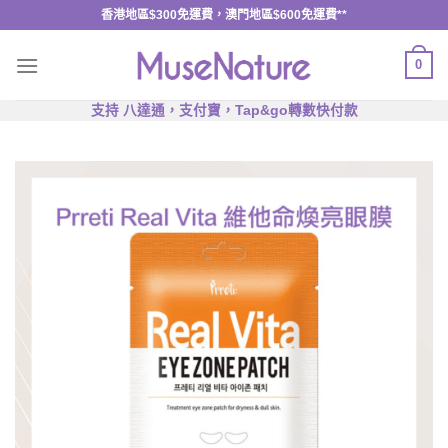
Skip
香港地區$300免運費，澳門地區$600免運費**
to
content
0
支持 八達通，支付寶，Tap&go轉數快付款