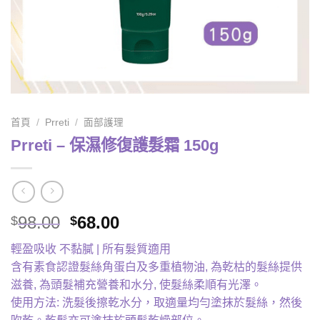
首頁
/
Prreti
/
面部護理
Prreti – 保濕修復護髮霜 150g
Original
Current
98.00
68.00
$
$
price
price
輕盈吸收 不黏膩 | 所有髮質適用
was:
is:
含有素食認證髮絲角蛋白及多重植物油, 為乾枯的髮絲提供
$98.00.
$68.00.
滋養, 為頭髮補充營養和水分, 使髮絲柔順有光澤。
使用方法: 洗髮後擦乾水分，取適量均勻塗抹於髮絲，然後