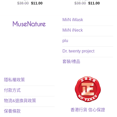
Original
Current
Original
Current
$
38.00
$
11.00
$
38.00
$
11.00
price
price
price
price
was:
is:
was:
is:
$38.00.
$11.00.
$38.00.
$11.00.
MiiN iMask
MiiN iNeck
plu
Dr. twenty project
套裝/禮品
隱私權政策
付款方式
物流&退換貨政策
香港行貨 信心保證
保養條款