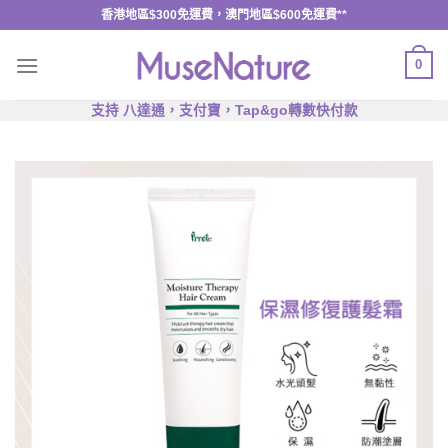
Skip
香港地區$300免運費，澳門地區$600免運費**
to
content
0
支持 八達通，支付寶，Tap&go轉數快付款