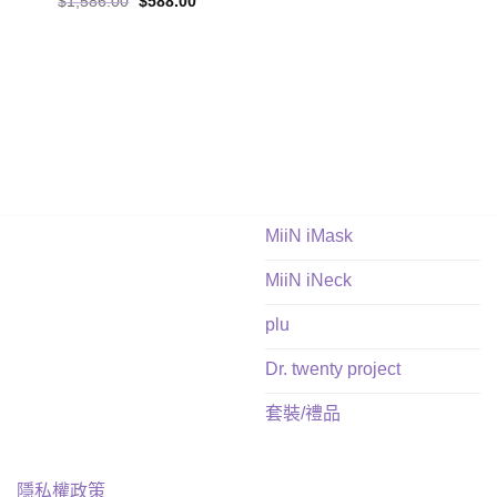
Original
Current
$
1,586.00
$
588.00
price
price
was:
is:
$1,586.00.
$588.00.
.
MiiN iMask
MiiN iNeck
plu
Dr. twenty project
套裝/禮品
隱私權政策