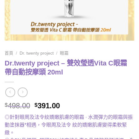
首頁
/
Dr. twenty project
/
眼霜
Dr.twenty project – 雙效瑩透Vita C眼霜
帶自動按摩頭 20ml
Original
Current
498.00
391.00
$
$
price
price
◎針對眼周及法令紋嬌嫩肌膚的眼霜 · 水潤彈力的眼霜與振
was:
is:
動塗抹器*相遇，令眼周及法令 紋的嬌嫩肌膚變得柔軟緊
$498.00.
$391.00.
緻。