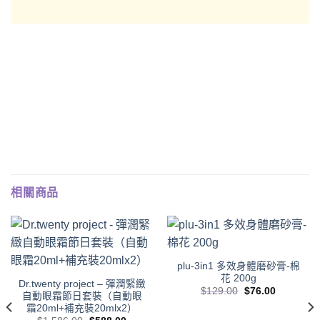
相關商品
plu-3in1 多效身體磨砂膏-棉
花 200g
Dr.twenty project – 彈潤緊緻
Original
Current
$
129.00
$
76.00
自動眼霜節日套裝（自動眼
price
price
霜20ml+補充裝20mlx2）
was:
is:
$129.00.
$76.00.