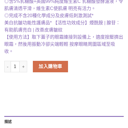
◎含5%乳糖酸+英國99%純度維生素C 乳糖酸發酵濾液，令
肌膚清透平滑，維生素C使肌膚 明亮有活力。
◎完成不含20種化學成分及皮膚低刺激測試*
美白抗皺功能性護膚品* 【活性功效成分】煙酰胺 | 腺苷：
有助肌膚亮白 | 改善皮膚皺紋
【使用方法】取下蓋子的眼霜連接到設備上，適度按壓擠出
眼霜，然後用振動冷卻尖端輕輕 按摩眼睛周圍區域至吸
收。
Dr.twenty project - 雙效瑩透Vita C眼霜 帶自動按摩頭 20ml 數量
加入購物車
描述