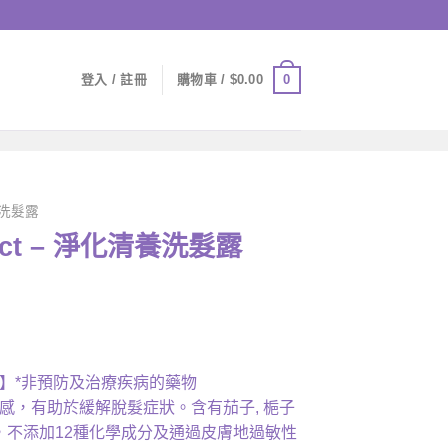
0
登入 / 註冊
購物車 /
$
0.00
洗髮露
roject – 淨化清養洗髮露
rrent
ice
】*非預防及治療疾病的藥物
感，有助於緩解脫髮症狀。含有茄子, 梔子
38.00.
，不添加12種化學成分及通過皮膚地過敏性