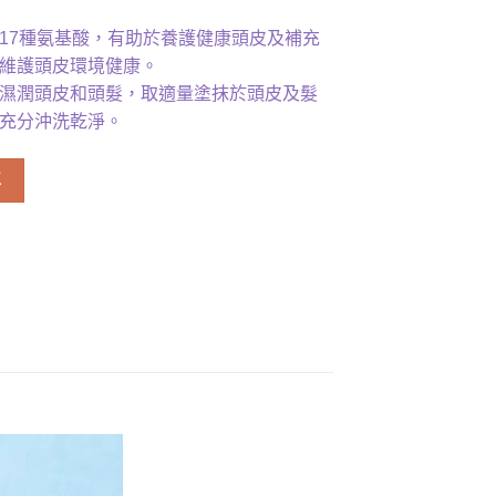
17種氨基酸，有助於養護健康頭皮及補充
維護頭皮環境健康。
濕潤頭皮和頭髮，取適量塗抹於頭皮及髮
充分沖洗乾淨。
洗髮露 500ml 數量
車