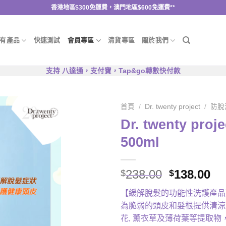
香港地區$300免運費，澳門地區$600免運費**
有產品
快速測試
會員專區
清貨專區
關於我們
支持 八達通，支付寶，Tap&go轉數快付款
首頁
/
Dr. twenty project
/
防脫
Dr. twenty p
500ml
Original
Cu
238.00
138.00
$
$
price
pr
【緩解脫髮的功能性洗護產品
was:
is:
為脆弱的頭皮和髮根提供清涼
$238.00.
$1
花, 薰衣草及薄荷葉等提取物