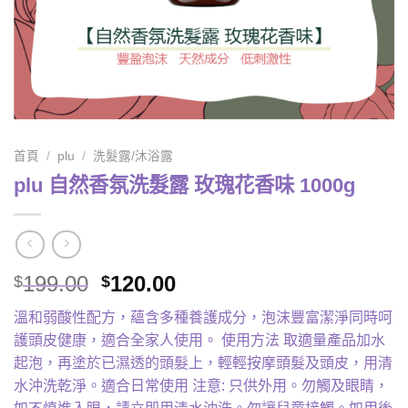
首頁
/
plu
/
洗髮露/沐浴露
plu 自然香氛洗髮露 玫瑰花香味 1000g
Original
Current
199.00
120.00
$
$
price
price
溫和弱酸性配方，蘊含多種養護成分，泡沫豐富潔淨同時呵
was:
is:
護頭皮健康，適合全家人使用。 使用方法 取適量產品加水
$199.00.
$120.00.
起泡，再塗於已濕透的頭髮上，輕輕按摩頭髮及頭皮，用清
水沖洗乾淨。適合日常使用 注意: 只供外用。勿觸及眼睛，