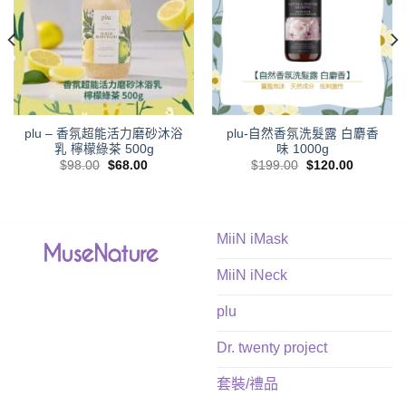
plu – 香氛超能活力磨砂沐浴
plu-自然香氛洗髮露 白麝香
乳 檸檬綠茶 500g
味 1000g
Original
Current
Original
Current
$
98.00
$
68.00
$
199.00
$
120.00
price
price
price
price
was:
is:
was:
is:
.
$98.00.
$68.00.
$199.00.
$120.00.
MiiN iMask
MiiN iNeck
plu
Dr. twenty project
套裝/禮品