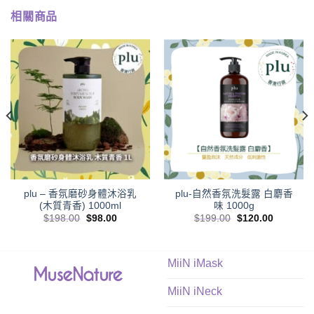
相關商品
plu – 香氛磨砂身體沐浴乳
plu-自然香氛洗髮露 白麝香
(木質青香) 1000ml
味 1000g
Original
Current
Original
Current
$
198.00
$
98.00
$
199.00
$
120.00
price
price
price
price
was:
is:
was:
is:
$198.00.
$98.00.
$199.00.
$120.00.
MiiN iMask
MiiN iNeck