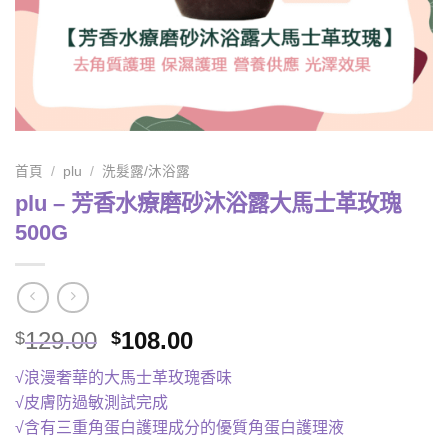
首頁
/
plu
/
洗髮露/沐浴露
plu – 芳香水療磨砂沐浴露大馬士革玫瑰
500G
Original
Current
129.00
108.00
$
$
price
price
√浪漫奢華的大馬士革玫瑰香味
was:
is:
√皮膚防過敏測試完成
$129.00.
$108.00.
√含有三重角蛋白護理成分的優質角蛋白護理液