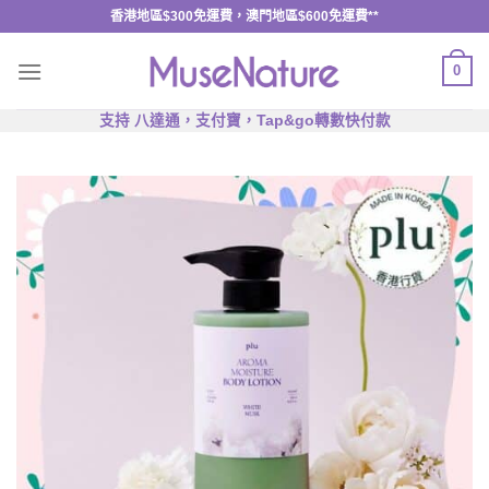
Skip
香港地區$300免運費，澳門地區$600免運費**
to
content
0
支持 八達通，支付寶，Tap&go轉數快付款