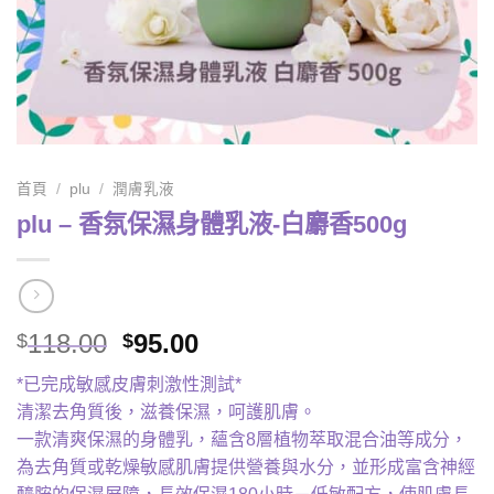
首頁
/
plu
/
潤膚乳液
plu – 香氛保濕身體乳液-白麝香500g
Original
Current
118.00
95.00
$
$
price
price
*已完成敏感皮膚刺激性測試*
was:
is:
清潔去角質後，滋養保濕，呵護肌膚。
$118.00.
$95.00.
一款清爽保濕的身體乳，蘊含8層植物萃取混合油等成分，
為去角質或乾燥敏感肌膚提供營養與水分，並形成富含神經