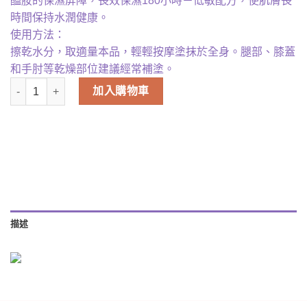
醯胺的保濕屏障，長效保濕180小時－低敏配方，使肌膚長
時間保持水潤健康。
使用方法：
擦乾水分，取適量本品，輕輕按摩塗抹於全身。腿部、膝蓋
和手肘等乾燥部位建議經常補塗。
plu - 香氛保濕身體乳液-白麝香500g 數量
加入購物車
描述