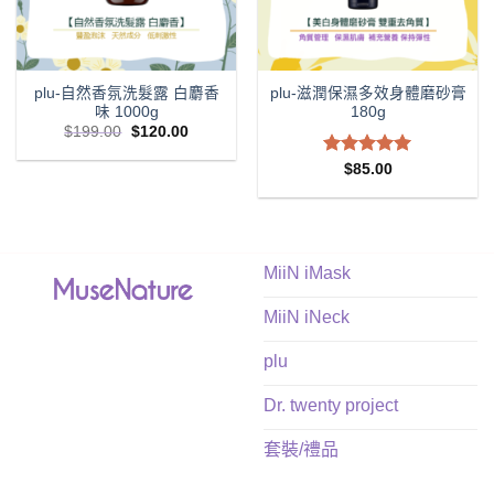
plu-自然香氛洗髮露 白麝香
plu-滋潤保濕多效身體磨砂膏
味 1000g
180g
Original
Current
$
199.00
$
120.00
price
price
was:
is:
評分
5.00
$
85.00
$199.00.
$120.00.
滿分 5
MiiN iMask
MiiN iNeck
plu
Dr. twenty project
套裝/禮品