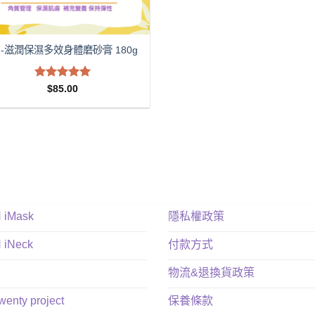
lu-滋潤保濕多效身體磨砂膏 180g
評分
5.00
$
85.00
滿分 5
N iMask
隱私權政策
N iNeck
付款方式
物流&退換貨政策
twenty project
保養條款