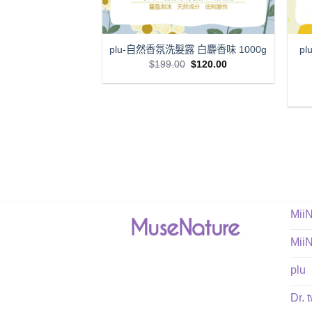
plu-自然香氛洗髮露 白麝香味 1000g
p
Original
Current
$
199.00
$
120.00
price
price
was:
is:
$199.00.
$120.00.
Mii
Mii
plu
Dr. 