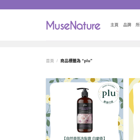
Skip
to
content
主頁
品牌
所
首頁
/
商品標籤為 “plu”